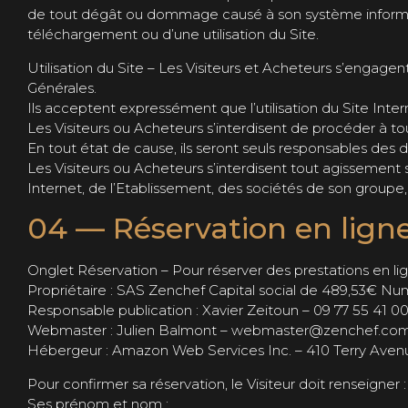
de tout dégât ou dommage causé à son système informatiq
téléchargement ou d’une utilisation du Site.
Utilisation du Site – Les Visiteurs et Acheteurs s’engage
Générales.
Ils acceptent expressément que l’utilisation du Site Intern
Les Visiteurs ou Acheteurs s’interdisent de procéder à 
En tout état de cause, ils seront seuls responsables des
Les Visiteurs ou Acheteurs s’interdisent tout agissement 
Internet, de l’Etablissement, des sociétés de son groupe, 
04 — Réservation en lign
Onglet Réservation – Pour réserver des prestations en lign
Propriétaire : SAS Zenchef Capital social de 489,53€ N
Responsable publication : Xavier Zeitoun – 09 77 55 41 
Webmaster : Julien Balmont – webmaster@zenchef.co
Hébergeur : Amazon Web Services Inc. – 410 Terry Ave
Pour confirmer sa réservation, le Visiteur doit renseigner : 
Ses prénom et nom ;