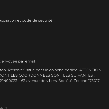
xpiration et code de sécurité).
st envoyée par email.
 bouton “Réserver” situé dans la colonne dédiée. ATTENTION
F DONT LES COORDONNEES SONT LES SUIVANTES :
400033 – 63 avenue de villiers, Société Zenchef 75017
.com