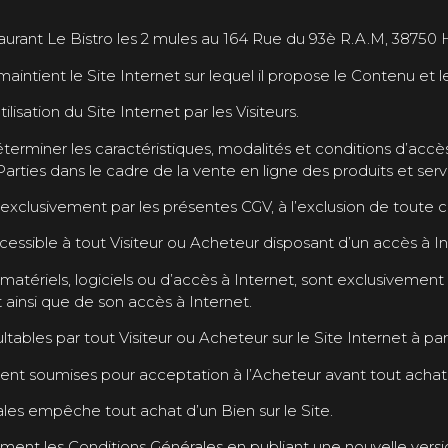
staurant Le Bistro les 2 mules au 164 Rue du 93è R.A.M, 38750
maintient le Site Internet sur lequel il propose le Contenu et l
lisation du Site Internet par les Visiteurs.
erminer les caractéristiques, modalités et conditions d’accès
s Parties dans le cadre de la vente en ligne des produits et ser
 exclusivement par les présentes CGV, à l’exclusion de toute c
cessible à tout Visiteur ou Acheteur disposant d’un accès à In
s matériels, logiciels ou d’accès à Internet, sont exclusivement
insi que de son accès à Internet.
ables par tout Visiteur ou Acheteur sur le Site Internet à par
t soumises pour acceptation à l’Acheteur avant tout achat d’
les empêche tout achat d’un Bien sur le Site.
ment les Conditions Générales en publiant une nouvelle version 