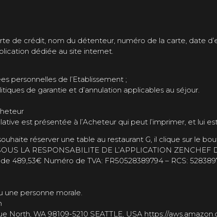
te de crédit, nom du détenteur, numéro de la carte, date d’e
plication dédiée au site internet.
ées personnelles de l’Etablissement ;
litiques de garantie et d’annulation applicables au séjour.
cheteur
tive est présentée à l’Acheteur qui peut l’imprimer, et lui e
souhaite réserver une table au restaurant G, il clique sur le
ET SOUS LA RESPONSABILITE DE L’APPLICATION ZENCHE
l de 489,53€ Numéro de TVA: FR50528389794 – RCS: 52838979
0
u une personne morale.
m
nue North, WA 98109-5210 SEATTLE, USA https://aws.amazon