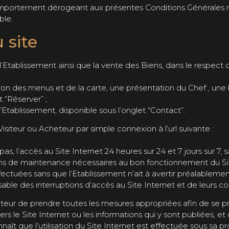
 comportement dérogeant aux présentes Conditions Général
ble.
 site
l’Etablissement ainsi que la vente des Biens, dans le respect
n des menus et de la carte, une présentation du Chef , une b
t “Réserver” ;
Etablissement, disponible sous l’onglet “Contact”.
iteur ou Acheteur par simple connexion à l’url suivante :
pas, l’accès au Site Internet 24 heures sur 24 et 7 jours sur 
ons de maintenance nécessaires au bon fonctionnement du Site
fectuées sans que l’Etablissement n’ait à avertir préalablemen
able des interruptions d’accès au Site Internet et de leurs c
cheteur de prendre toutes les mesures appropriées afin de se p
vers le Site Internet ou les informations qui y sont publiées,
ît que l’utilisation du Site Internet est effectuée sous sa pr