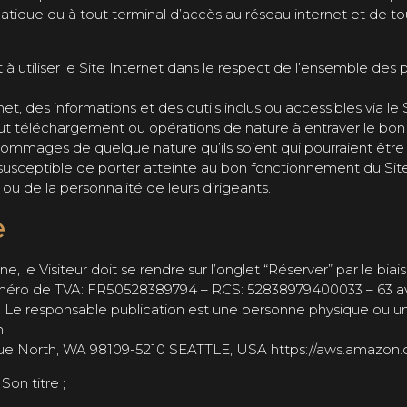
ue ou à tout terminal d’accès au réseau internet et de tout
nt à utiliser le Site Internet dans le respect de l’ensemble de
et, des informations et des outils inclus ou accessibles via le 
tout téléchargement ou opérations de nature à entraver le bo
 dommages de quelque nature qu’ils soient qui pourraient êtr
susceptible de porter atteinte au bon fonctionnement du Site 
ou de la personnalité de leurs dirigeants.
e
e, le Visiteur doit se rendre sur l’onglet “Réserver” par le b
uméro de TVA: FR50528389794 – RCS: 52838979400033 – 63 aven
00 Le responsable publication est une personne physique ou 
m
nue North, WA 98109-5210 SEATTLE, USA https://aws.amazon
Son titre ;